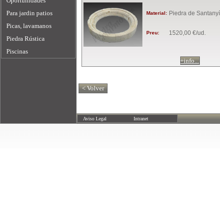
Oportunidades
Para jardin patios
Piedra de Santanyí
Material:
Picas, lavamanos
1520,00 €/ud.
Preu:
Piedra Rústica
Piscinas
+info...
Aviso Legal
Intranet