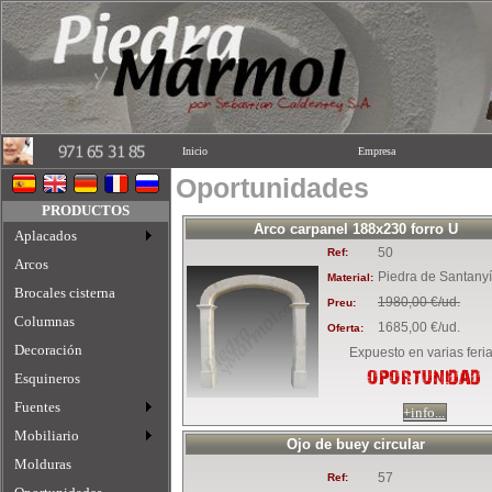
Inicio
Empresa
Oportunidades
PRODUCTOS
Arco carpanel 188x230 forro U
Aplacados
50
Ref:
Arcos
Piedra de Santanyí
Material:
Brocales cisterna
1980,00 €/ud.
Preu:
Columnas
1685,00 €/ud.
Oferta:
Decoración
Expuesto en varias feri
Esquineros
OPORTUNIDAD
Fuentes
+info...
Mobiliario
Ojo de buey circular
Molduras
57
Ref: