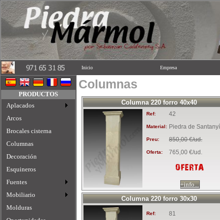
Inicio
Empresa
Columnas
PRODUCTOS
Columna 220 forro 40x40
Aplacados
42
Ref:
Arcos
Piedra de Santanyí
Material:
Brocales cisterna
850,00 €/ud.
Preu:
Columnas
765,00 €/ud.
Oferta:
Decoración
OFERTA
Esquineros
Fuentes
+info...
Mobiliario
Columna 220 forro 30x30
Molduras
81
Ref: