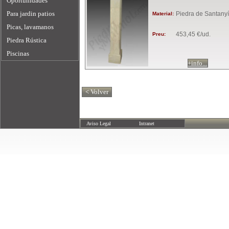
Oportunidades
Para jardin patios
Piedra de Santanyí
Material:
Picas, lavamanos
453,45 €/ud.
Preu:
Piedra Rústica
Piscinas
+info...
Aviso Legal
Intranet