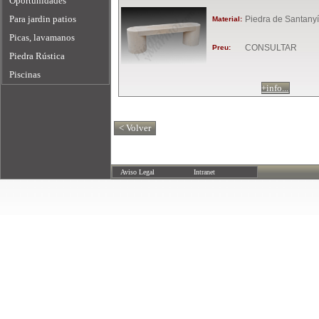
Oportunidades
Para jardin patios
Piedra de Santanyí
Material:
Picas, lavamanos
CONSULTAR
Preu:
Piedra Rústica
Piscinas
+info...
Aviso Legal
Intranet