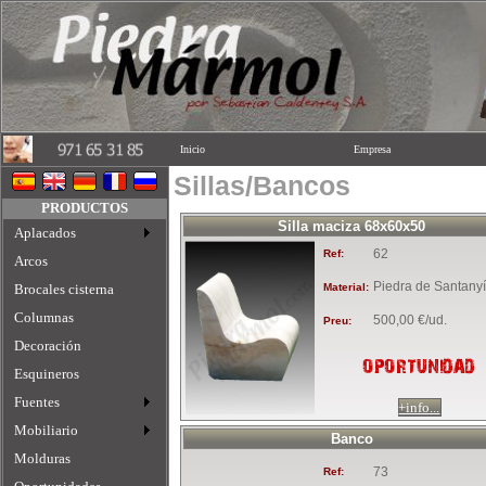
Inicio
Empresa
Sillas/Bancos
PRODUCTOS
Silla maciza 68x60x50
Aplacados
62
Ref:
Arcos
Piedra de Santanyí
Brocales cisterna
Material:
Columnas
500,00 €/ud.
Preu:
Decoración
OPORTUNIDAD
Esquineros
Fuentes
+info...
Mobiliario
Banco
Molduras
73
Ref: