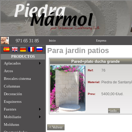
Inicio
Empresa
Para jardin patios
PRODUCTOS
Pared+plato ducha grande
Aplacados
76
Arcos
Ref:
Brocales cisterna
Piedra de Santanyí
Material:
Columnas
Decoración
5400,00 €/ud.
Preu:
Esquineros
Fuentes
+info...
Mobiliario
Molduras